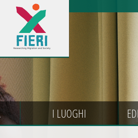
A
I LUOGHI
ED